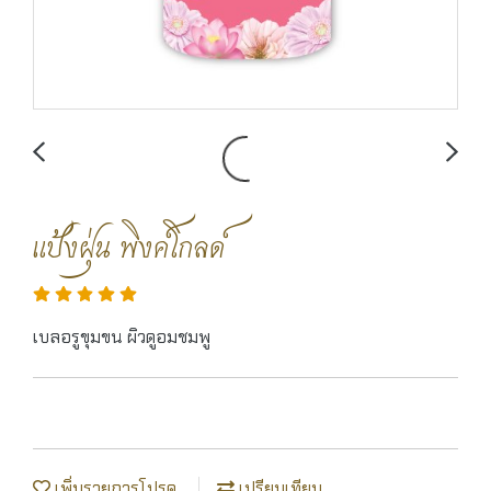
แป้งฝุ่น พิงค์โกลด์
เบลอรูขุมขน ผิวดูอมชมพู
เพิ่มรายการโปรด
เปรียบเทียบ